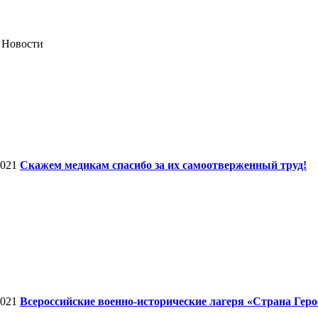
 Новости
2021
Cкажем медикам спасибо за их самоотверженный труд!
2021
Всероссийские военно-исторические лагеря «Страна Геро