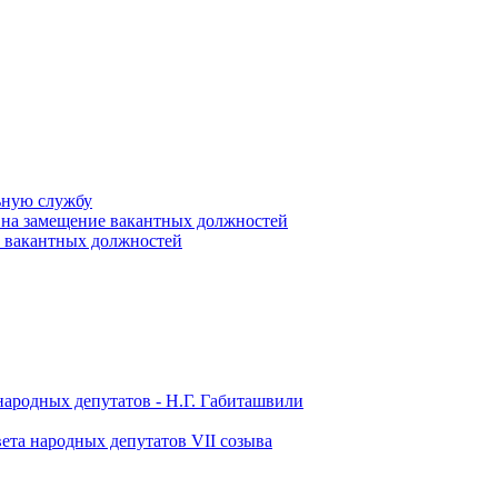
ьную службу
 на замещение вакантных должностей
е вакантных должностей
народных депутатов - Н.Г. Габиташвили
ета народных депутатов VII созыва