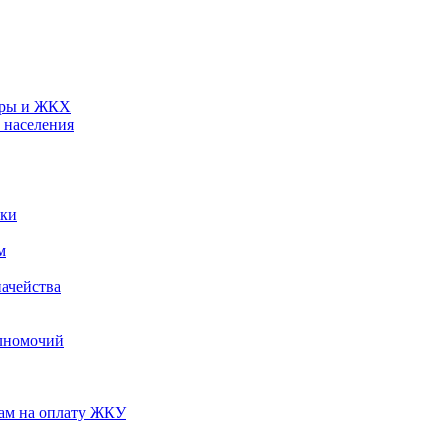
туры и ЖКХ
 населения
ики
м
ачейства
лномочий
нам на оплату ЖКУ