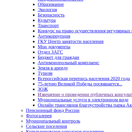
Образование
Экология
Безопасность
Культура
Транспорт
Конкурс на право осуществления регулярных 
Антикоррупция
ГКУ Центр занятости населения
Мои документы
Отдел ЗАГС
Бюджет для граждан
Антимонопольный комплаенс
Земля в аренду
Туризм
Всероссийская перепись населения 2020 года
75-летию Великой Победы посвящается...
ЗОЖ
Извещение о проведении публичных консуль
Муниципальные услуги в электронном виде
Онлайн трансляция благоустройства парка Ак
Пенсионный фонд России
Фотогалерея
Муниципальный контроль
Сельские поселения
Котельниковское городское поселение