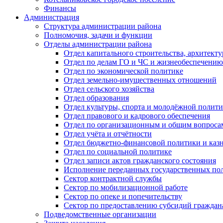
Финансы
Администрация
Структура администрации района
Полномочия, задачи и функции
Отделы администрации района
Отдел капитального строительства, архитек
Отдел по делам ГО и ЧС и жизнеобеспечению
Отдел по экономической политике
Отдел земельно-имущественных отношений
Отдел сельского хозяйства
Отдел образования
Отдел культуры, спорта и молодёжной полит
Отдел правового и кадрового обеспечения
Отдел по организационным и общим вопроса
Отдел учёта и отчётности
Отдел бюджетно-финансовой политики и казн
Отдел по социальной политике
Отдел записи актов гражданского состояния
Исполнение переданных государственных по
Сектор контрактной службы
Сектор по мобилизационной работе
Сектор по опеке и попечительству
Сектор по предоставлению субсидий гражда
Подведомственные организации