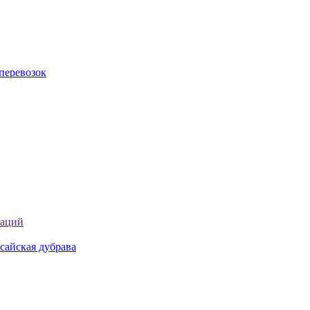
перевозок
таций
сайская дубрава