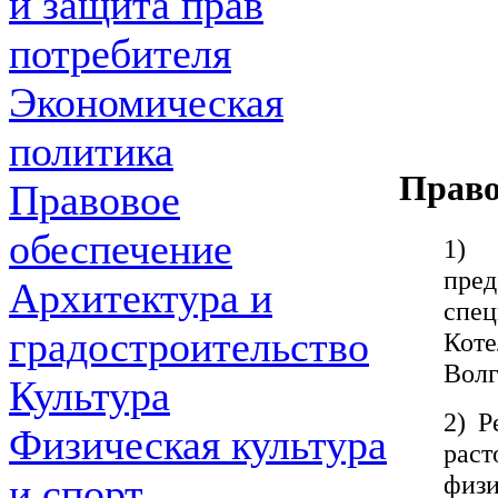
и защита прав
потребителя
Экономическая
политика
Право
Правовое
обеспечение
1) 
пре
Архитектура и
спе
градостроительство
Кот
Волг
Культура
2) Р
Физическая культура
раст
фи
и спорт