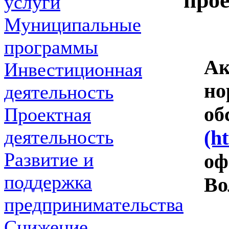
про
услуги
Муниципальные
программы
Ак
Инвестиционная
но
деятельность
об
Проектная
деятельность
(h
Развитие и
оф
поддержка
Во
предпринимательства
Снижение