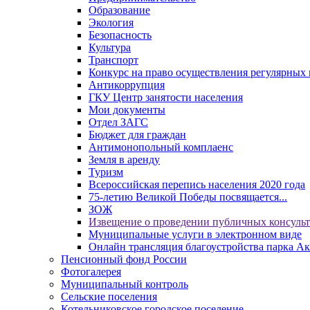
Образование
Экология
Безопасность
Культура
Транспорт
Конкурс на право осуществления регулярных 
Антикоррупция
ГКУ Центр занятости населения
Мои документы
Отдел ЗАГС
Бюджет для граждан
Антимонопольный комплаенс
Земля в аренду
Туризм
Всероссийская перепись населения 2020 года
75-летию Великой Победы посвящается...
ЗОЖ
Извещение о проведении публичных консуль
Муниципальные услуги в электронном виде
Онлайн трансляция благоустройства парка Ак
Пенсионный фонд России
Фотогалерея
Муниципальный контроль
Сельские поселения
Котельниковское городское поселение