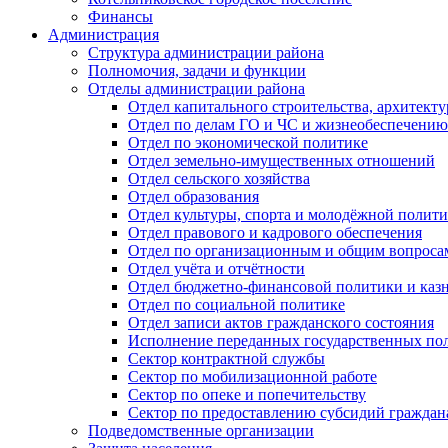
Финансы
Администрация
Структура администрации района
Полномочия, задачи и функции
Отделы администрации района
Отдел капитального строительства, архитек
Отдел по делам ГО и ЧС и жизнеобеспечению
Отдел по экономической политике
Отдел земельно-имущественных отношений
Отдел сельского хозяйства
Отдел образования
Отдел культуры, спорта и молодёжной полит
Отдел правового и кадрового обеспечения
Отдел по организационным и общим вопроса
Отдел учёта и отчётности
Отдел бюджетно-финансовой политики и казн
Отдел по социальной политике
Отдел записи актов гражданского состояния
Исполнение переданных государственных по
Сектор контрактной службы
Сектор по мобилизационной работе
Сектор по опеке и попечительству
Сектор по предоставлению субсидий гражда
Подведомственные организации