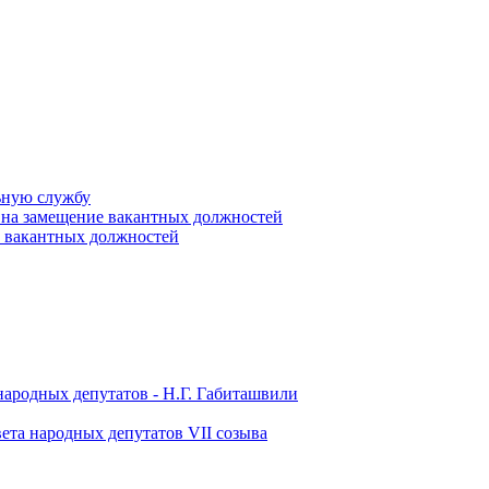
ьную службу
 на замещение вакантных должностей
е вакантных должностей
народных депутатов - Н.Г. Габиташвили
ета народных депутатов VII созыва