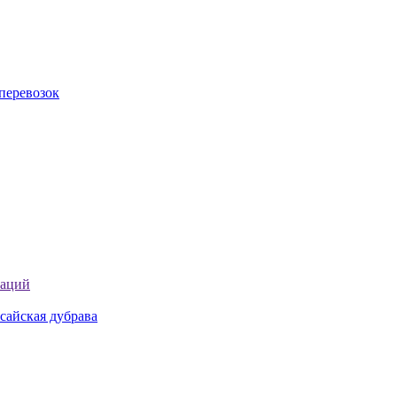
перевозок
таций
сайская дубрава