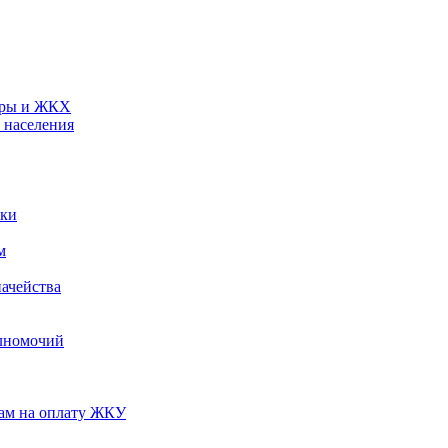
туры и ЖКХ
 населения
ики
м
ачейства
лномочий
нам на оплату ЖКУ