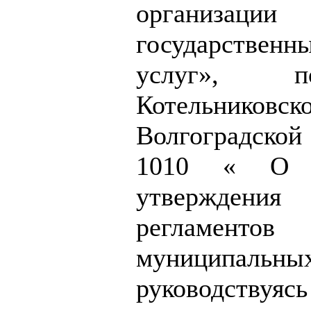
организац
государстве
услуг», по
Котельниковск
Волгоградской 
1010 « О п
утверждени
регламент
муниципаль
руководствуясь