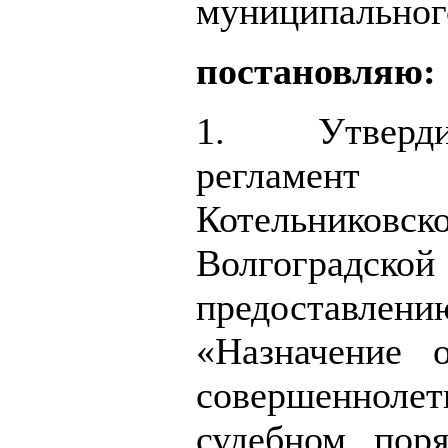
муниципальног
постановляю:
1. Утверди
регламен
Котельниковск
Волгогра
предоставлен
«Назначение о
совершеннолет
судебном пор