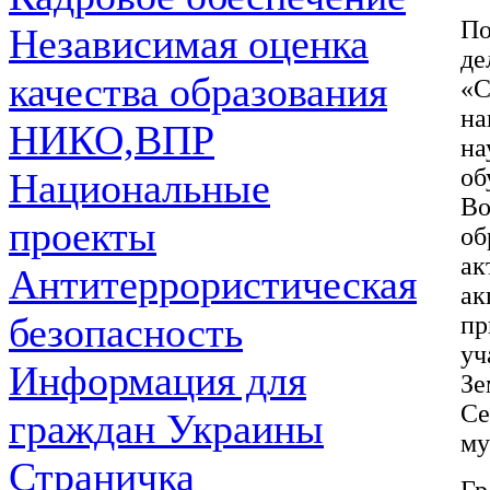
По
Независимая оценка
де
качества образования
«С
на
НИКО,ВПР
н
об
Национальные
Во
проекты
об
ак
Антитеррористическая
ак
безопасность
пр
у
Информация для
З
С
граждан Украины
му
Страничка
Гр