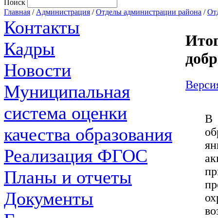
Поиск
Главная
/
Администрация
/
Отделы администрации района
/
От
Контакты
Итог
Кадры
добр
Новости
Версия
Муниципальная
система оценки
В 
качества образования
об
ян
Реализация ФГОС
ак
пр
Планы и отчеты
пр
Документы
ох
во