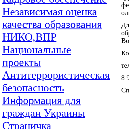
фе
Независимая оценка
ол
качества образования
Д
об
НИКО,ВПР
Во
Национальные
Ко
проекты
те
Антитеррористическая
8 
безопасность
Сп
Информация для
граждан Украины
Страничка