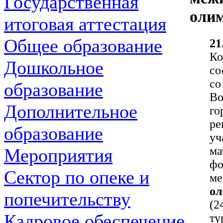
Государственная
оли
итоговая аттестация
Общее образование
21
Ко
Дошкольное
со
с
образование
Во
Дополнительное
го
ре
образование
уч
м
Мероприятия
фо
Сектор по опеке и
ме
о
попечительству
(2
Кадровое обеспечение
ту