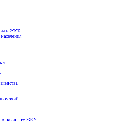
туры и ЖКХ
 населения
ики
м
ачейства
лномочий
нам на оплату ЖКУ