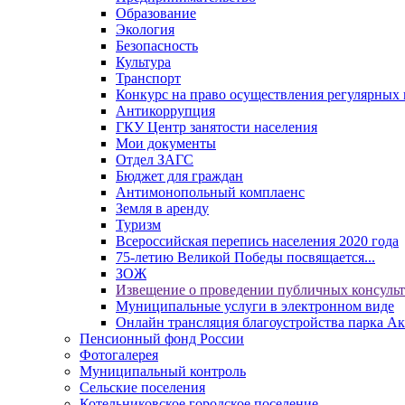
Образование
Экология
Безопасность
Культура
Транспорт
Конкурс на право осуществления регулярных 
Антикоррупция
ГКУ Центр занятости населения
Мои документы
Отдел ЗАГС
Бюджет для граждан
Антимонопольный комплаенс
Земля в аренду
Туризм
Всероссийская перепись населения 2020 года
75-летию Великой Победы посвящается...
ЗОЖ
Извещение о проведении публичных консуль
Муниципальные услуги в электронном виде
Онлайн трансляция благоустройства парка Ак
Пенсионный фонд России
Фотогалерея
Муниципальный контроль
Сельские поселения
Котельниковское городское поселение