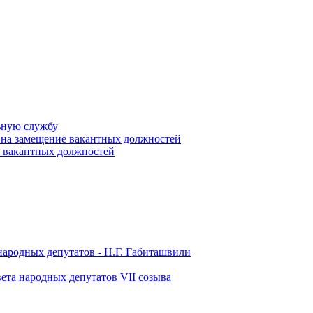
ьную службу
 на замещение вакантных должностей
е вакантных должностей
народных депутатов - Н.Г. Габиташвили
ета народных депутатов VII созыва