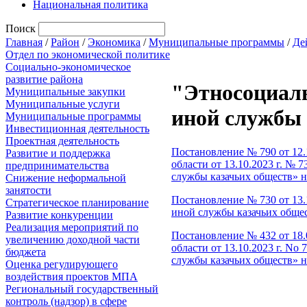
Национальная политика
Поиск
Главная
/
Район
/
Экономика
/
Муниципальные программы
/
Де
Отдел по экономической политике
Социально-экономическое
развитие района
"Этносоциаль
Муниципальные закупки
Муниципальные услуги
иной службы 
Муниципальные программы
Инвестиционная деятельность
Проектная деятельность
Постановление № 790 от 12.
Развитие и поддержка
области от 13.10.2023 г. №
предпринимательства
службы казачьих обществ» н
Снижение неформальной
занятости
Постановление № 730 от 13.
Стратегическое планирование
иной службы казачьих обще
Развитие конкуренции
Реализация мероприятий по
Постановление № 432 от 18.
увеличению доходной части
области от 13.10.2023 г. N
бюджета
службы казачьих обществ» н
Оценка регулирующего
воздействия проектов МПА
Региональный государственный
контроль (надзор) в сфере