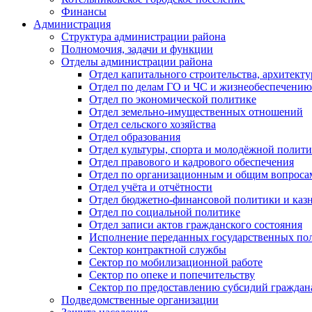
Финансы
Администрация
Структура администрации района
Полномочия, задачи и функции
Отделы администрации района
Отдел капитального строительства, архитек
Отдел по делам ГО и ЧС и жизнеобеспечению
Отдел по экономической политике
Отдел земельно-имущественных отношений
Отдел сельского хозяйства
Отдел образования
Отдел культуры, спорта и молодёжной полит
Отдел правового и кадрового обеспечения
Отдел по организационным и общим вопроса
Отдел учёта и отчётности
Отдел бюджетно-финансовой политики и казн
Отдел по социальной политике
Отдел записи актов гражданского состояния
Исполнение переданных государственных по
Сектор контрактной службы
Сектор по мобилизационной работе
Сектор по опеке и попечительству
Сектор по предоставлению субсидий гражда
Подведомственные организации