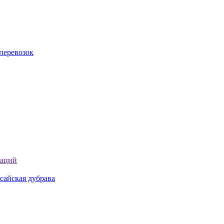
перевозок
таций
сайская дубрава