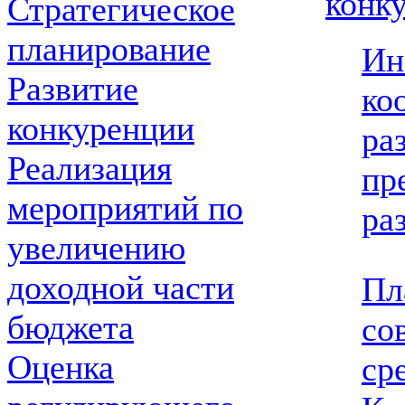
конку
Стратегическое
планирование
Ин
Развитие
ко
конкуренции
ра
Реализация
пр
мероприятий по
ра
увеличению
доходной части
Пл
бюджета
со
Оценка
ср