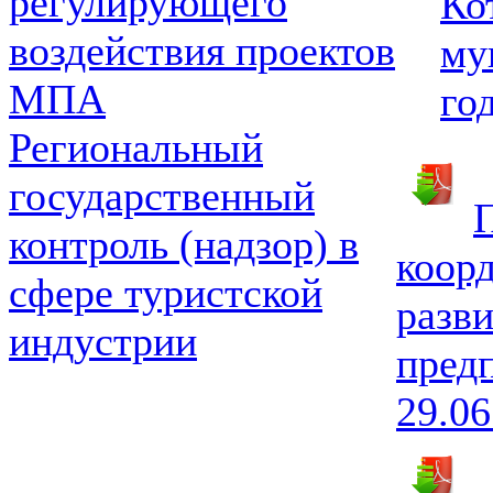
регулирующего
Ко
воздействия проектов
му
МПА
го
Региональный
государственный
П
контроль (надзор) в
коор
сфере туристской
разв
индустрии
пред
29.06