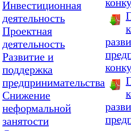
конку
Инвестиционная
П
деятельность
к
Проектная
разв
деятельность
пред
Развитие и
конку
поддержка
П
предпринимательства
к
Снижение
разв
неформальной
пред
занятости