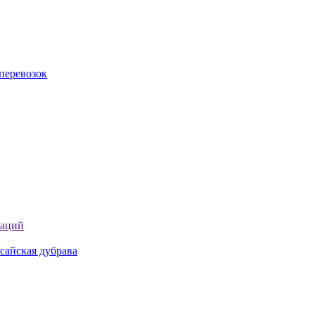
перевозок
таций
сайская дубрава