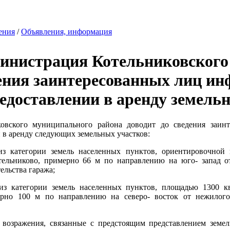
ения
/
Объявления, информация
дминистрация Котельниковског
дения заинтересованных лиц и
едоставлении в аренду земель
овского муниципального района доводит до сведения заи
 в аренду следующих земельных участков:
из категории земель населенных пунктов, ориентировочной 
Котельниково, примерно 66 м по направлению на юго- запад
ельства гаража;
 из категории земель населенных пунктов, площадью 1300 кв.
ерно 100 м по направлению на северо- восток от нежилого 
 возражения, связанные с предстоящим представлением земе