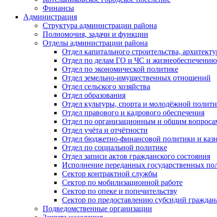
Финансы
Администрация
Структура администрации района
Полномочия, задачи и функции
Отделы администрации района
Отдел капитального строительства, архитек
Отдел по делам ГО и ЧС и жизнеобеспечению
Отдел по экономической политике
Отдел земельно-имущественных отношений
Отдел сельского хозяйства
Отдел образования
Отдел культуры, спорта и молодёжной полит
Отдел правового и кадрового обеспечения
Отдел по организационным и общим вопроса
Отдел учёта и отчётности
Отдел бюджетно-финансовой политики и казн
Отдел по социальной политике
Отдел записи актов гражданского состояния
Исполнение переданных государственных по
Сектор контрактной службы
Сектор по мобилизационной работе
Сектор по опеке и попечительству
Сектор по предоставлению субсидий гражда
Подведомственные организации