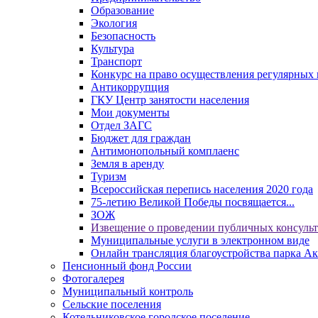
Образование
Экология
Безопасность
Культура
Транспорт
Конкурс на право осуществления регулярных 
Антикоррупция
ГКУ Центр занятости населения
Мои документы
Отдел ЗАГС
Бюджет для граждан
Антимонопольный комплаенс
Земля в аренду
Туризм
Всероссийская перепись населения 2020 года
75-летию Великой Победы посвящается...
ЗОЖ
Извещение о проведении публичных консуль
Муниципальные услуги в электронном виде
Онлайн трансляция благоустройства парка Ак
Пенсионный фонд России
Фотогалерея
Муниципальный контроль
Сельские поселения
Котельниковское городское поселение