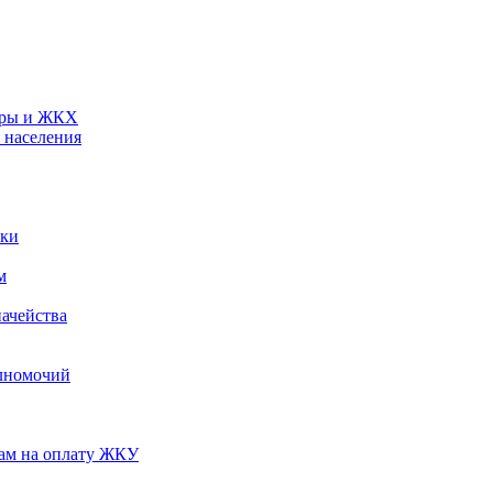
туры и ЖКХ
 населения
ики
м
ачейства
лномочий
нам на оплату ЖКУ