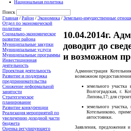
Национальная политика
Поиск
Главная
/
Район
/
Экономика
/
Земельно-имущественные отнош
Отдел по экономической
политике
10.04.2014г. А
Социально-экономическое
развитие района
доводит до све
Муниципальные закупки
Муниципальные услуги
и возможном пр
Муниципальные программы
Инвестиционная
деятельность
Проектная деятельность
Администрация Котельник
Развитие и поддержка
возможном предоставлении
предпринимательства
земельного участка 
Снижение неформальной
Волгоградская, г. 
занятости
Липова,17; для строит
Стратегическое
планирование
земельного участка,
Развитие конкуренции
Котельниково, прим
Реализация мероприятий по
автостоянки.
увеличению доходной части
бюджета
Заявления, предложения и
Оценка регулирующего