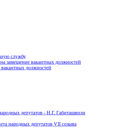
ьную службу
 на замещение вакантных должностей
е вакантных должностей
народных депутатов - Н.Г. Габиташвили
ета народных депутатов VII созыва