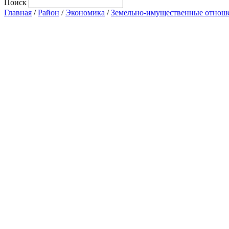
Поиск
Главная
/
Район
/
Экономика
/
Земельно-имущественные отнош