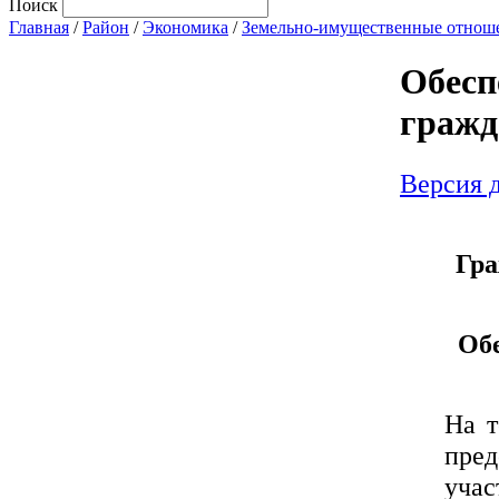
Поиск
Главная
/
Район
/
Экономика
/
Земельно-имущественные отнош
Обесп
гражд
Версия д
Гра
Обе
На т
пре
учас