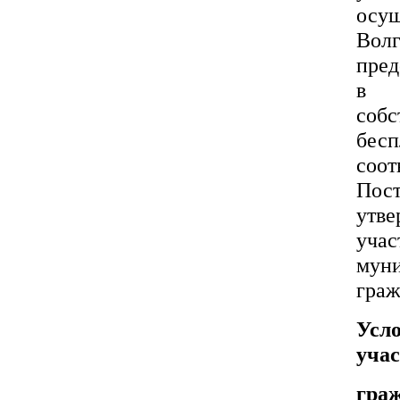
осу
Волг
пред
в г
соб
бес
соо
Пос
утве
уча
муни
граж
Усл
учас
гра