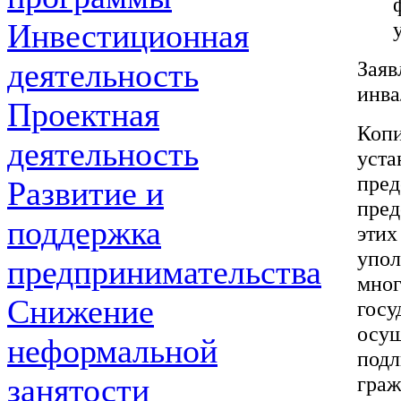
Инвестиционная
Заяв
деятельность
инва
Проектная
Коп
деятельность
уст
пред
Развитие и
пре
поддержка
этих
упо
предпринимательства
мно
Снижение
гос
осу
неформальной
под
граж
занятости