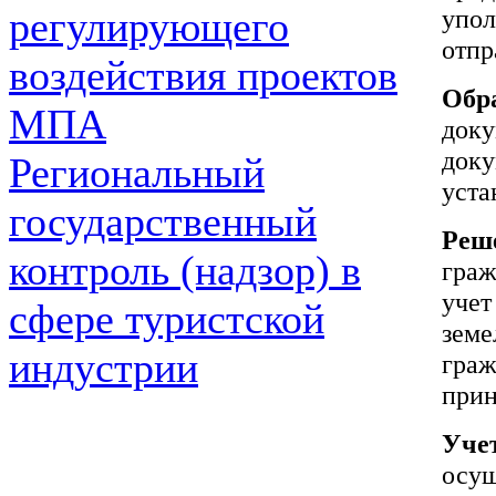
упол
регулирующего
отпр
воздействия проектов
Обр
МПА
док
док
Региональный
уста
государственный
Реш
контроль (надзор) в
гра
учет
сфере туристской
земе
индустрии
гра
прин
Уче
осу