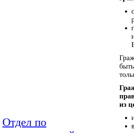
Граж
быт
толь
Гра
прав
из ц
Отдел по