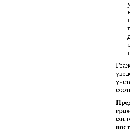
Гра
увед
уче
соот
Пре
гра
сос
по