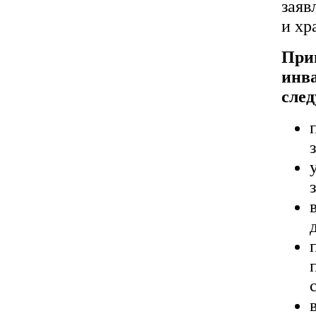
заяв
и хр
При
инв
сле