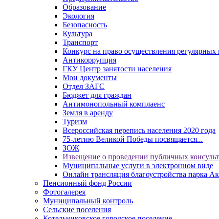
Образование
Экология
Безопасность
Культура
Транспорт
Конкурс на право осуществления регулярных 
Антикоррупция
ГКУ Центр занятости населения
Мои документы
Отдел ЗАГС
Бюджет для граждан
Антимонопольный комплаенс
Земля в аренду
Туризм
Всероссийская перепись населения 2020 года
75-летию Великой Победы посвящается...
ЗОЖ
Извещение о проведении публичных консуль
Муниципальные услуги в электронном виде
Онлайн трансляция благоустройства парка Ак
Пенсионный фонд России
Фотогалерея
Муниципальный контроль
Сельские поселения
Котельниковское городское поселение