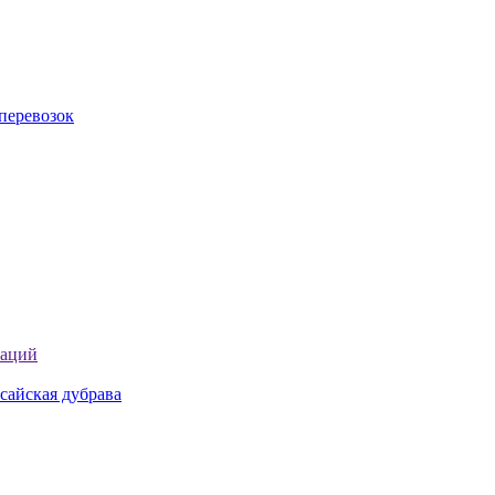
перевозок
таций
сайская дубрава