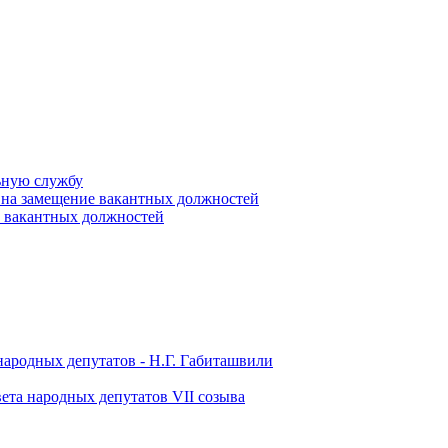
ьную службу
 на замещение вакантных должностей
е вакантных должностей
народных депутатов - Н.Г. Габиташвили
ета народных депутатов VII созыва