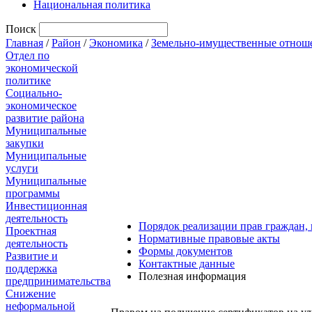
Национальная политика
Поиск
Главная
/
Район
/
Экономика
/
Земельно-имущественные отнош
Отдел по
экономической
политике
Социально-
экономическое
развитие района
Муниципальные
закупки
Муниципальные
услуги
Муниципальные
программы
Инвестиционная
деятельность
Порядок реализации прав граждан,
Проектная
Нормативные правовые акты
деятельность
Формы документов
Развитие и
Контактные данные
поддержка
Полезная информация
предпринимательства
Снижение
неформальной