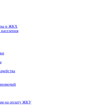
туры и ЖКХ
 населения
ики
м
ачейства
лномочий
нам на оплату ЖКУ