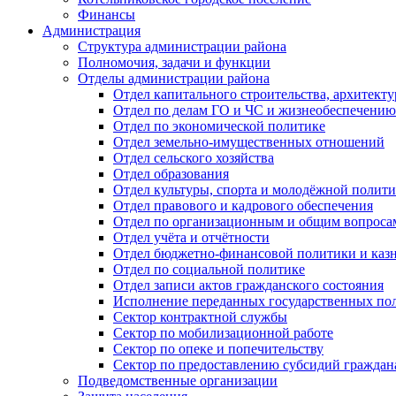
Финансы
Администрация
Структура администрации района
Полномочия, задачи и функции
Отделы администрации района
Отдел капитального строительства, архитек
Отдел по делам ГО и ЧС и жизнеобеспечению
Отдел по экономической политике
Отдел земельно-имущественных отношений
Отдел сельского хозяйства
Отдел образования
Отдел культуры, спорта и молодёжной полит
Отдел правового и кадрового обеспечения
Отдел по организационным и общим вопроса
Отдел учёта и отчётности
Отдел бюджетно-финансовой политики и казн
Отдел по социальной политике
Отдел записи актов гражданского состояния
Исполнение переданных государственных по
Сектор контрактной службы
Сектор по мобилизационной работе
Сектор по опеке и попечительству
Сектор по предоставлению субсидий гражда
Подведомственные организации