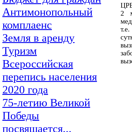
ЦРБ
Антимонопольный
2 
мед
комплаенс
т.е
Земля в аренду
сут
вы
Туризм
заб
выз
Всероссийская
перепись населения
2020 года
75-летию Великой
Победы
посвящается...