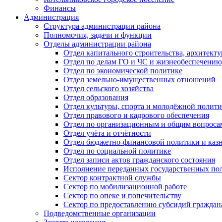
Финансы
Администрация
Структура администрации района
Полномочия, задачи и функции
Отделы администрации района
Отдел капитального строительства, архитек
Отдел по делам ГО и ЧС и жизнеобеспечению
Отдел по экономической политике
Отдел земельно-имущественных отношений
Отдел сельского хозяйства
Отдел образования
Отдел культуры, спорта и молодёжной полит
Отдел правового и кадрового обеспечения
Отдел по организационным и общим вопроса
Отдел учёта и отчётности
Отдел бюджетно-финансовой политики и казн
Отдел по социальной политике
Отдел записи актов гражданского состояния
Исполнение переданных государственных по
Сектор контрактной службы
Сектор по мобилизационной работе
Сектор по опеке и попечительству
Сектор по предоставлению субсидий гражда
Подведомственные организации