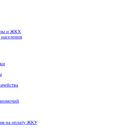
туры и ЖКХ
 населения
ики
м
ачейства
лномочий
нам на оплату ЖКУ