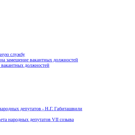
ьную службу
 на замещение вакантных должностей
е вакантных должностей
народных депутатов - Н.Г. Габиташвили
ета народных депутатов VII созыва