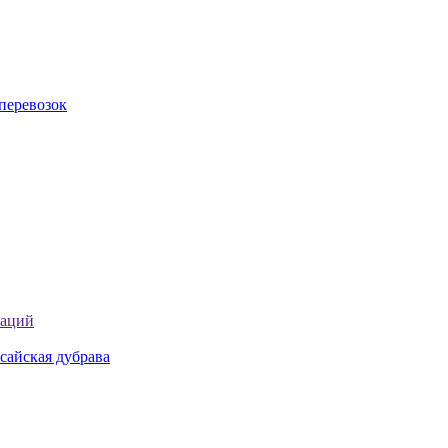
перевозок
таций
сайская дубрава