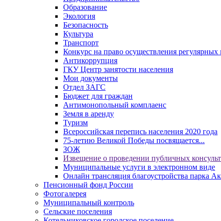
Образование
Экология
Безопасность
Культура
Транспорт
Конкурс на право осуществления регулярных 
Антикоррупция
ГКУ Центр занятости населения
Мои документы
Отдел ЗАГС
Бюджет для граждан
Антимонопольный комплаенс
Земля в аренду
Туризм
Всероссийская перепись населения 2020 года
75-летию Великой Победы посвящается...
ЗОЖ
Извещение о проведении публичных консуль
Муниципальные услуги в электронном виде
Онлайн трансляция благоустройства парка Ак
Пенсионный фонд России
Фотогалерея
Муниципальный контроль
Сельские поселения
Котельниковское городское поселение