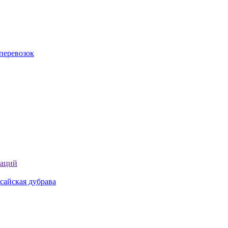
перевозок
таций
сайская дубрава