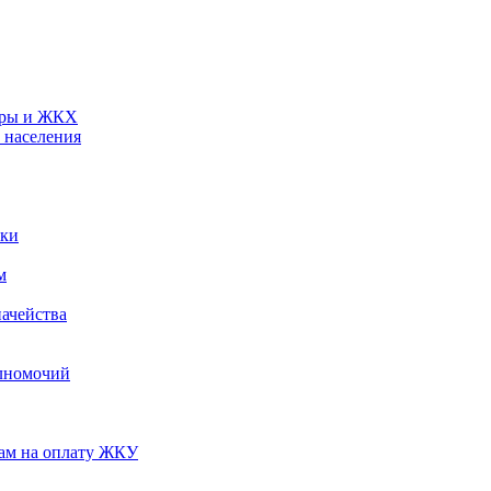
туры и ЖКХ
 населения
ики
м
ачейства
лномочий
нам на оплату ЖКУ