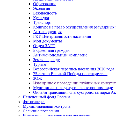
Образование
Экология
Безопасность
Культура
Транспорт
Конкурс на право осуществления регулярных 
Антикоррупция
ГКУ Центр занятости населения
Мои документы
Отдел ЗАГС
Бюджет для граждан
Антимонопольный комплаенс
Земля в аренду
Туризм
Всероссийская перепись населения 2020 года
75-летию Великой Победы посвящается...
ЗОЖ
Извещение о проведении публичных консуль
Муниципальные услуги в электронном виде
Онлайн трансляция благоустройства парка Ак
Пенсионный фонд России
Фотогалерея
Муниципальный контроль
Сельские поселения
Котельниковское городское поселение