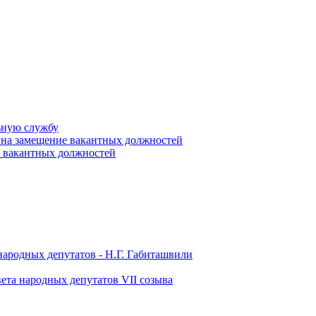
ьную службу
 на замещение вакантных должностей
е вакантных должностей
народных депутатов - Н.Г. Габиташвили
ета народных депутатов VII созыва