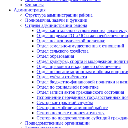
Финансы
Администрация
Структура администрации района
Полномочия, задачи и функции
Отделы администрации района
Отдел капитального строительства, архитек
Отдел по делам ГО и ЧС и жизнеобеспечению
Отдел по экономической политике
Отдел земельно-имущественных отношений
Отдел сельского хозяйства
Отдел образования
Отдел культуры, спорта и молодёжной полит
Отдел правового и кадрового обеспечения
Отдел по организационным и общим вопроса
Отдел учёта и отчётности
Отдел бюджетно-финансовой политики и казн
Отдел по социальной политике
Отдел записи актов гражданского состояния
Исполнение переданных государственных по
Сектор контрактной службы
Сектор по мобилизационной работе
Сектор по опеке и попечительству
Сектор по предоставлению субсидий гражда
Подведомственные организации