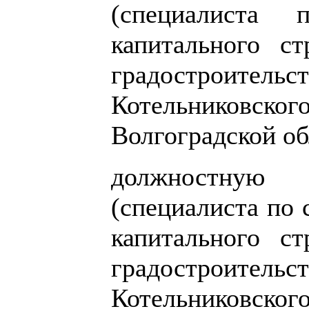
(специалиста 
капитального ст
градостроит
Котельниковско
Волгоградской об
должностную и
(специалиста по 
капитального ст
градостроит
Котельниковско