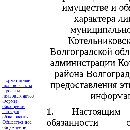
имуществе и об
характера л
муниципально
Котельниковск
Волгоградской обла
администрации Ко
района Волгоград
Нормативные
предоставления эт
правовые акты
Проекты
информац
правовых актов
Формы
обращений
1. Настоящим 
Порядок
обжалования
обязанности с
Общественное
обсуждение