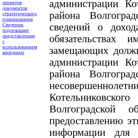
администрации Ко
проектов
документов
района Волгогра
стратегического
планирования
сведений о доход
Сведения,
подлежащие
обязательствах и
представлению
с
использованием
замещающих должн
координат
администрации Ко
района Волгоград
несовершеннолетни
Котельниковско
Волгоградской 
предоставлению эт
информации для 