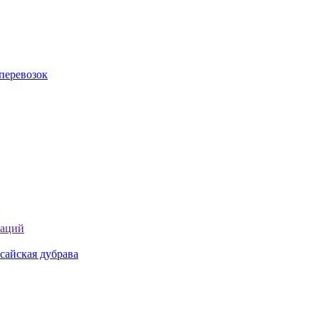
перевозок
таций
сайская дубрава