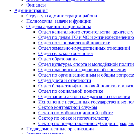
Финансы
Администрация
Структура администрации района
Полномочия, задачи и функции
Отделы администрации района
Отдел капитального строительства, архитек
Отдел по делам ГО и ЧС и жизнеобеспечению
Отдел по экономической политике
Отдел земельно-имущественных отношений
Отдел сельского хозяйства
Отдел образования
Отдел культуры, спорта и молодёжной полит
Отдел правового и кадрового обеспечения
Отдел по организационным и общим вопроса
Отдел учёта и отчётности
Отдел бюджетно-финансовой политики и казн
Отдел по социальной политике
Отдел записи актов гражданского состояния
Исполнение переданных государственных по
Сектор контрактной службы
Сектор по мобилизационной работе
Сектор по опеке и попечительству
Сектор по предоставлению субсидий гражда
Подведомственные организации