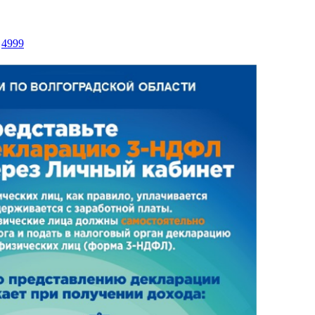
/
4999