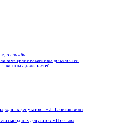
ьную службу
 на замещение вакантных должностей
е вакантных должностей
народных депутатов - Н.Г. Габиташвили
ета народных депутатов VII созыва