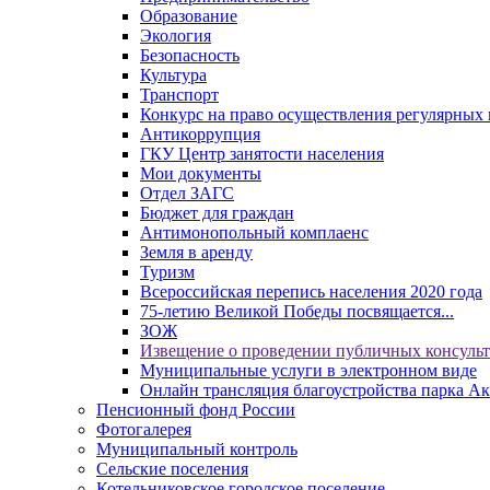
Образование
Экология
Безопасность
Культура
Транспорт
Конкурс на право осуществления регулярных 
Антикоррупция
ГКУ Центр занятости населения
Мои документы
Отдел ЗАГС
Бюджет для граждан
Антимонопольный комплаенс
Земля в аренду
Туризм
Всероссийская перепись населения 2020 года
75-летию Великой Победы посвящается...
ЗОЖ
Извещение о проведении публичных консуль
Муниципальные услуги в электронном виде
Онлайн трансляция благоустройства парка Ак
Пенсионный фонд России
Фотогалерея
Муниципальный контроль
Сельские поселения
Котельниковское городское поселение