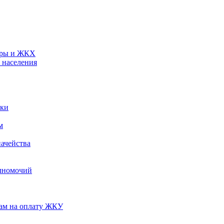
туры и ЖКХ
 населения
ики
м
ачейства
лномочий
нам на оплату ЖКУ