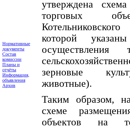
утверждена схема
торговых об
Котельниковског
которой указан
Нормативные
осуществления
документы
Состав
сельскохозяйственн
комиссии
Планы и
зерновые культу
отчёты
Информация,
животные).
объявления
Архив
Таким образом, н
схеме размещени
объектов на тер