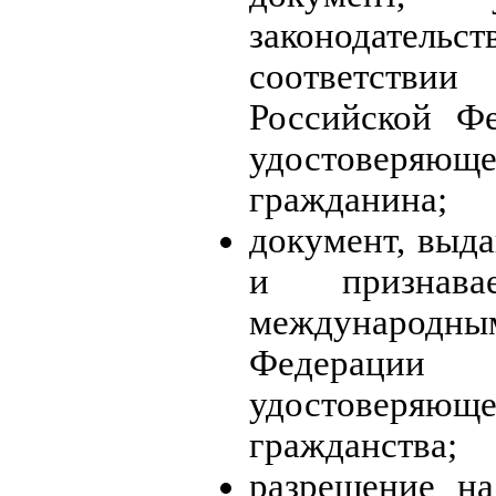
законодател
соответстви
Российской Фе
удостоверяю
гражданина;
документ, выд
и признав
международ
Федерации
удостоверя
гражданства;
разрешение н