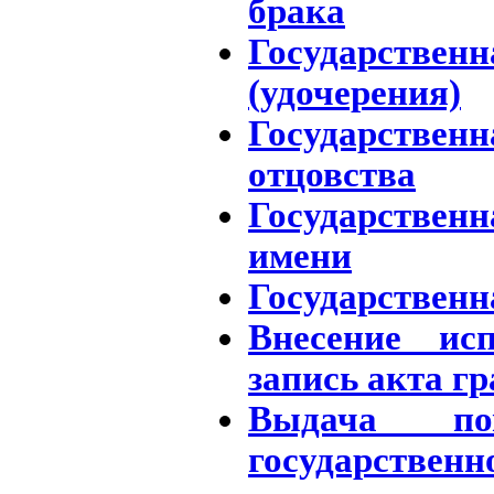
брака
Государствен
(удочерения)
Государствен
отцовства
Государстве
имени
Государственн
Внесение ис
запись акта г
Выдача по
государств