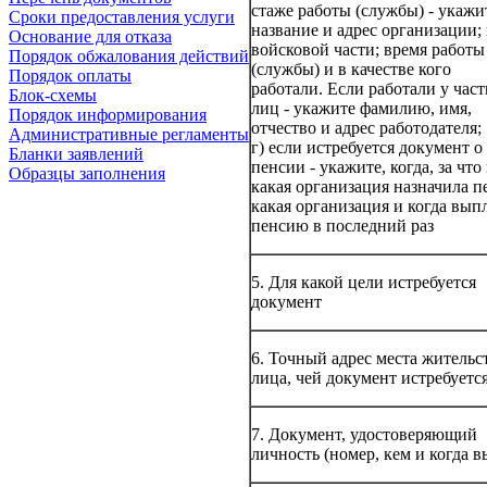
стаже работы (службы) - укажи
Сроки предоставления услуги
название и адрес организации;
Основание для отказа
войсковой части; время работы
Порядок обжалования действий
(службы) и в качестве кого
Порядок оплаты
работали. Если работали у час
Блок-схемы
лиц - укажите фамилию, имя,
Порядок информирования
отчество и адрес работодателя;
Административные регламенты
г) если истребуется документ о
Бланки заявлений
пенсии - укажите, когда, за что
Образцы заполнения
какая организация назначила п
какая организация и когда вып
пенсию в последний раз
5. Для какой цели истребуется
документ
6. Точный адрес места жительс
лица, чей документ истребуетс
7. Документ, удостоверяющий
личность (номер, кем и когда в