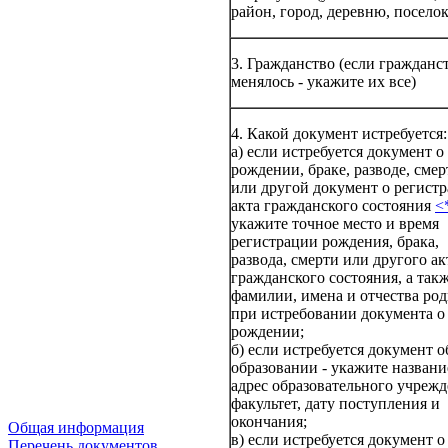
район, город, деревню, поселок
3. Гражданство (если гражданс
менялось - укажите их все)
4. Какой документ истребуется:
а) если истребуется документ о
рождении, браке, разводе, смер
или другой документ о регист
акта гражданского состояния
<
укажите точное место и время
регистрации рождения, брака,
развода, смерти или другого ак
гражданского состояния, а так
фамилии, имена и отчества ро
при истребовании документа о
рождении;
б) если истребуется документ о
образовании - укажите названи
адрес образовательного учрежд
факультет, дату поступления и
окончания;
Общая информация
в) если истребуется документ о
Перечень документов