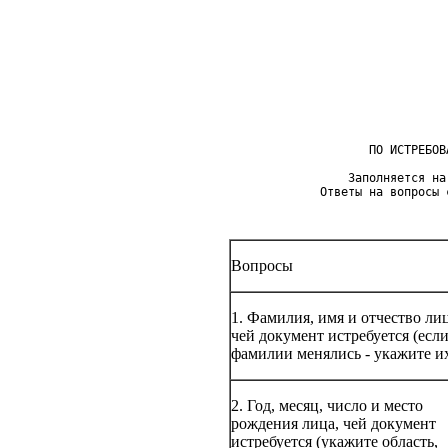
                               
                               
                                
                    ПО ИСТРЕБОВ
                 Заполняется на
             Ответы на вопросы 
Вопросы
1. Фамилия, имя и отчество лиц
чей документ истребуется (есл
фамилии менялись - укажите их
2. Год, месяц, число и место
рождения лица, чей документ
истребуется (укажите область,