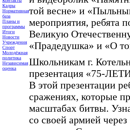
Контакты
Кадры
той весне» и «Пыльны
Нормативная
база
мероприятия, ребята п
Планы и
программы
Великую Отечественну
Итоги
Новости
Учреждения
«Прадедушка» и «О то
Спорт
Молодёжная
политика
Школьникам г. Котельн
Независимая
оценка
презентация «75-Л
В этой презентации ре
сражениях, которые пр
масштабах битвы. Узна
со своей армией через