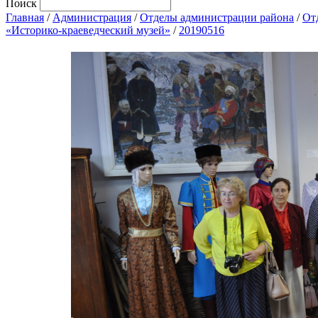
Поиск
Главная
/
Администрация
/
Отделы администрации района
/
От
«Историко-краеведческий музей»
/
20190516