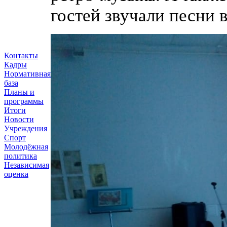
гостей звучали песни 
Контакты
Кадры
Нормативная
база
Планы и
программы
Итоги
Новости
Учреждения
Спорт
Молодёжная
политика
Независимая
оценка