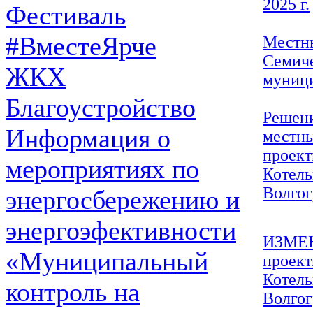
2025 г.
Фестиваль
#ВместеЯрче
Местны
Семиче
ЖКХ
муници
Благоустройство
Решени
Информация о
местны
проект
мероприятиях по
Котель
Волгог
энергосбережению и
энергоэфективности
ИЗМЕН
«Муниципальный
проект
Котель
контроль на
Волгог