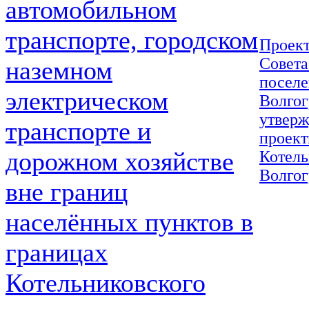
автомобильном
транспорте, городском
Проект
Совета
наземном
поселе
электрическом
Волгог
утверж
транспорте и
проект
дорожном хозяйстве
Котель
Волгог
вне границ
населённых пунктов в
границах
Котельниковского