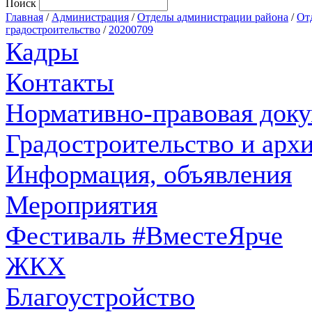
Поиск
Главная
/
Администрация
/
Отделы администрации района
/
От
градостроительство
/
20200709
Кадры
Контакты
Нормативно-правовая док
Градостроительство и арх
Информация, объявления
Мероприятия
Фестиваль #ВместеЯрче
ЖКХ
Благоустройство