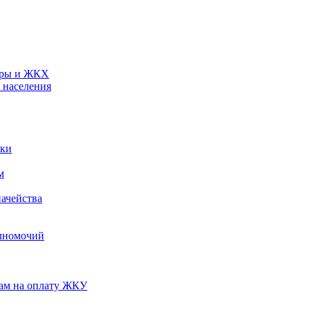
туры и ЖКХ
 населения
ики
м
ачейства
лномочий
нам на оплату ЖКУ