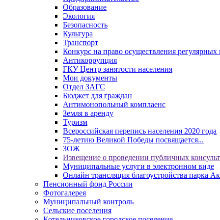
Образование
Экология
Безопасность
Культура
Транспорт
Конкурс на право осуществления регулярных 
Антикоррупция
ГКУ Центр занятости населения
Мои документы
Отдел ЗАГС
Бюджет для граждан
Антимонопольный комплаенс
Земля в аренду
Туризм
Всероссийская перепись населения 2020 года
75-летию Великой Победы посвящается...
ЗОЖ
Извещение о проведении публичных консуль
Муниципальные услуги в электронном виде
Онлайн трансляция благоустройства парка Ак
Пенсионный фонд России
Фотогалерея
Муниципальный контроль
Сельские поселения
Котельниковское городское поселение