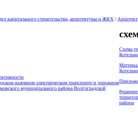
дел капитального строительства, архитектуры и ЖКХ
/
Архитект
схе
Схема т
Котельн
Материа
Котельн
ективности
Прилож
одском наземном электрическом транспорте и дорожном
никовского муниципального района Волгоградской
Решение 
террито
района