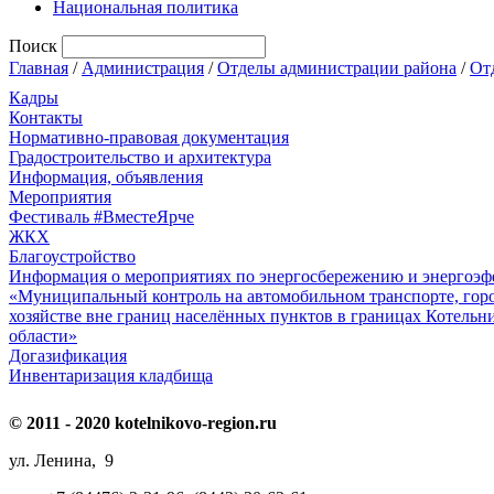
Национальная политика
Поиск
Главная
/
Администрация
/
Отделы администрации района
/
От
Кадры
Контакты
Нормативно-правовая документация
Градостроительство и архитектура
Информация, объявления
Мероприятия
Фестиваль #ВместеЯрче
ЖКХ
Благоустройство
Информация о мероприятиях по энергосбережению и энергоэф
«Муниципальный контроль на автомобильном транспорте, гор
хозяйстве вне границ населённых пунктов в границах Котель
области»
Догазификация
Инвентаризация кладбища
© 2011 - 2020 kotelnikovo-region.ru
ул. Ленина, 9