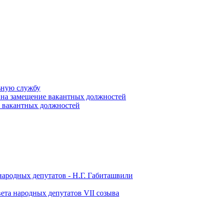
ьную службу
 на замещение вакантных должностей
е вакантных должностей
народных депутатов - Н.Г. Габиташвили
ета народных депутатов VII созыва