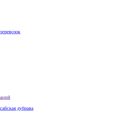
перевозок
таций
сайская дубрава