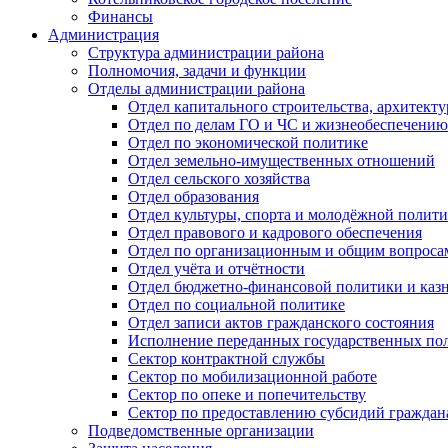
Финансы
Администрация
Структура администрации района
Полномочия, задачи и функции
Отделы администрации района
Отдел капитального строительства, архитек
Отдел по делам ГО и ЧС и жизнеобеспечению
Отдел по экономической политике
Отдел земельно-имущественных отношений
Отдел сельского хозяйства
Отдел образования
Отдел культуры, спорта и молодёжной полит
Отдел правового и кадрового обеспечения
Отдел по организационным и общим вопроса
Отдел учёта и отчётности
Отдел бюджетно-финансовой политики и казн
Отдел по социальной политике
Отдел записи актов гражданского состояния
Исполнение переданных государственных по
Сектор контрактной службы
Сектор по мобилизационной работе
Сектор по опеке и попечительству
Сектор по предоставлению субсидий гражда
Подведомственные организации