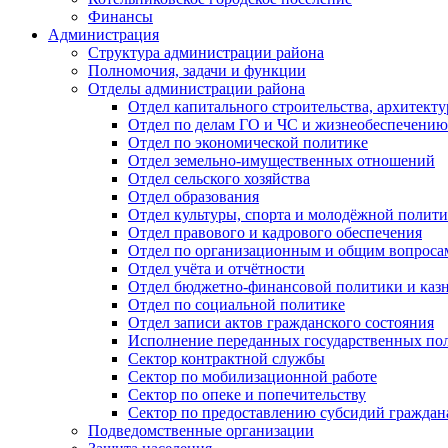
Финансы
Администрация
Структура администрации района
Полномочия, задачи и функции
Отделы администрации района
Отдел капитального строительства, архитек
Отдел по делам ГО и ЧС и жизнеобеспечению
Отдел по экономической политике
Отдел земельно-имущественных отношений
Отдел сельского хозяйства
Отдел образования
Отдел культуры, спорта и молодёжной полит
Отдел правового и кадрового обеспечения
Отдел по организационным и общим вопроса
Отдел учёта и отчётности
Отдел бюджетно-финансовой политики и казн
Отдел по социальной политике
Отдел записи актов гражданского состояния
Исполнение переданных государственных по
Сектор контрактной службы
Сектор по мобилизационной работе
Сектор по опеке и попечительству
Сектор по предоставлению субсидий гражда
Подведомственные организации