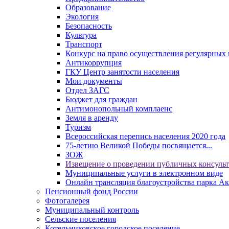
Образование
Экология
Безопасность
Культура
Транспорт
Конкурс на право осуществления регулярных 
Антикоррупция
ГКУ Центр занятости населения
Мои документы
Отдел ЗАГС
Бюджет для граждан
Антимонопольный комплаенс
Земля в аренду
Туризм
Всероссийская перепись населения 2020 года
75-летию Великой Победы посвящается...
ЗОЖ
Извещение о проведении публичных консуль
Муниципальные услуги в электронном виде
Онлайн трансляция благоустройства парка Ак
Пенсионный фонд России
Фотогалерея
Муниципальный контроль
Сельские поселения
Котельниковское городское поселение