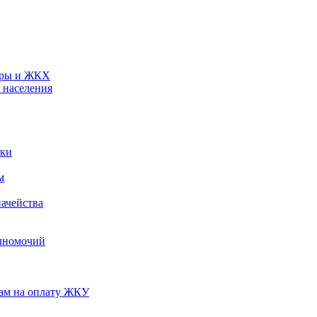
туры и ЖКХ
 населения
ики
м
ачейства
лномочий
нам на оплату ЖКУ