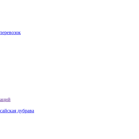
перевозок
таций
сайская дубрава