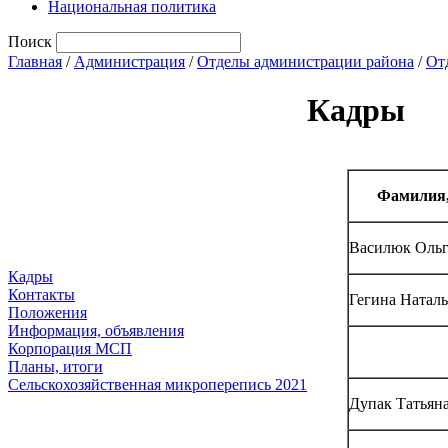
Национальная политика
Поиск
Главная
/
Администрация
/
Отделы администрации района
/
Отд
Кадры
Фамилия,
Василюк Ольг
Кадры
Контакты
Гегина Натал
Положения
Информация, объявления
Корпорация МСП
Планы, итоги
Сельскохозяйственная микроперепись 2021
Дупак Татьян