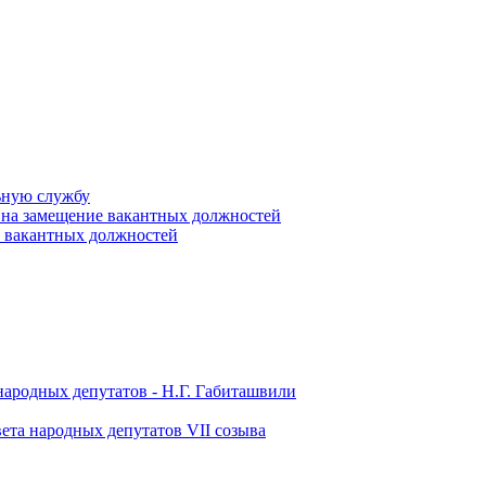
ьную службу
 на замещение вакантных должностей
е вакантных должностей
народных депутатов - Н.Г. Габиташвили
ета народных депутатов VII созыва