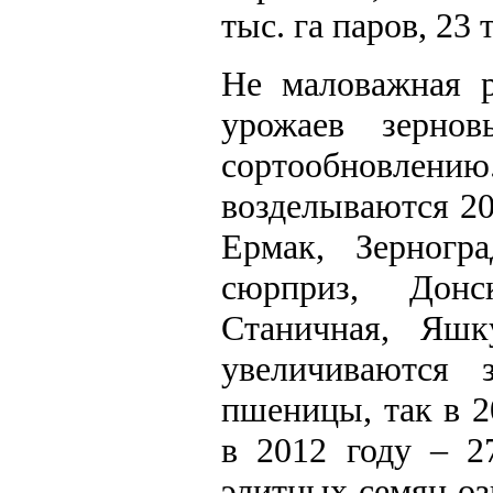
тыс. га паров, 23 
Не маловажная 
урожаев зерно
сортообновлени
возделываются 20
Ермак, Зерногр
сюрприз, Донс
Станичная, Яшк
увеличиваются 
пшеницы, так в 2
в 2012 году – 2
элитных семян о