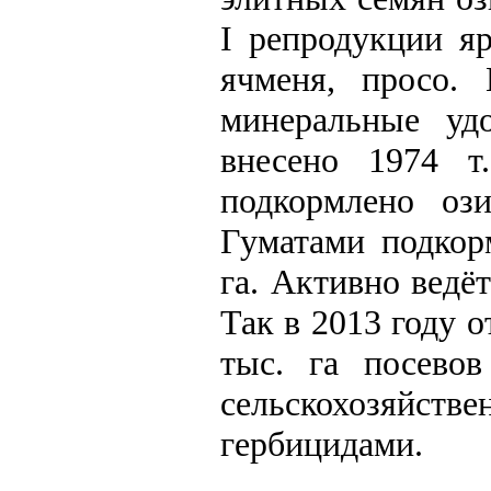
I репродукции я
ячменя, просо.
минеральные уд
внесено 1974 т
подкормлено оз
Гуматами подкор
га. Активно ведё
Так в 2013 году 
тыс. га посево
сельскохозяйс
гербицидами.