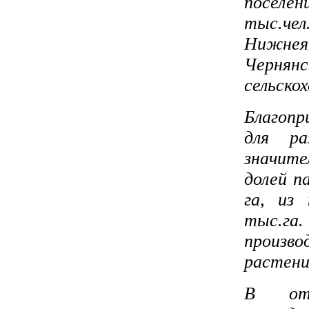
поселе
тыс.че
Нижнея
Черня
сельско
Благопр
для ра
значите
долей п
га, из
тыс.г
произв
растени
В отр