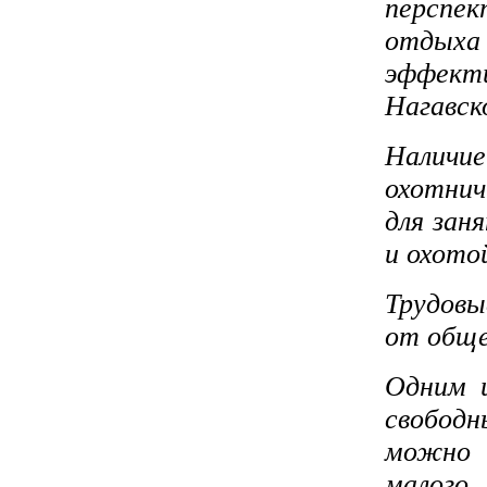
перспек
отдыха
эффект
Нагавско
Наличи
охотнич
для зан
и охото
Трудовы
от обще
Одним и
свобод
можно 
малог