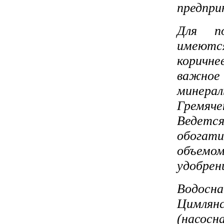
предпри
Для по
имеютс
коричне
важно
минера
Гремяч
Ведетс
обогат
объемо
удобрени
Водосн
Цимлянс
(насосн