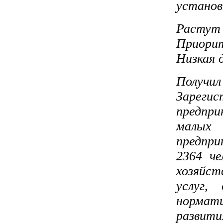
установ
Растут
Приори
Низкая 
Получи
Зарег
предпр
малых 
предпри
2364 че
хозяйс
услуг,
нормат
разв