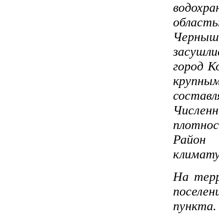
водохр
область
Черныш
засушл
город К
крупны
составл
Числен
плотнос
Район 
климату
На терр
поселе
пункт