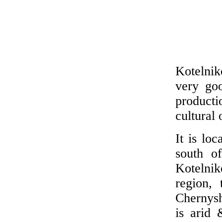
Kotelnik
very goo
producti
cultural 
It is lo
south o
Kotelnik
region,
Chernysh
is arid 