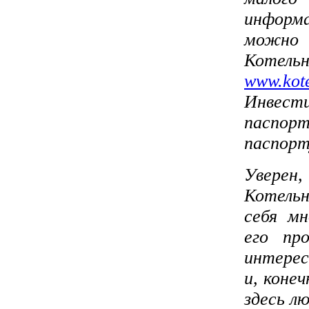
информ
можно 
Котель
www
.
kot
Инвест
паспо
паспорт
Увере
Ко
тельн
себя м
его пр
интере
и, коне
здесь л