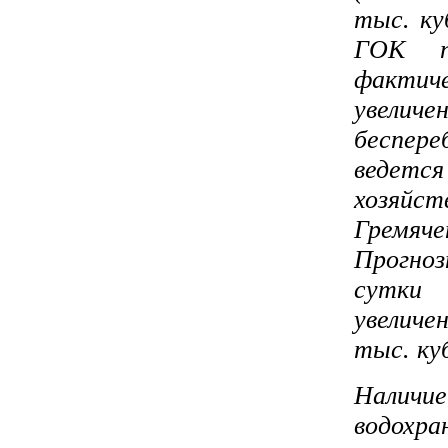
тыс. ку
ГОК п
фактич
увеличе
беспере
ведет
хозяйст
Гремяч
Прогноз
сутки 
увеличе
тыс. куб
Налич
водохр