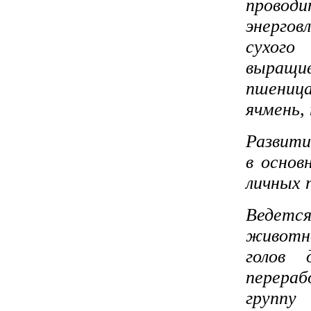
провод
энерго
сухого
выращи
пшениц
ячмень, 
Развити
в основ
личных 
Ведет
животн
голов 
перера
группу