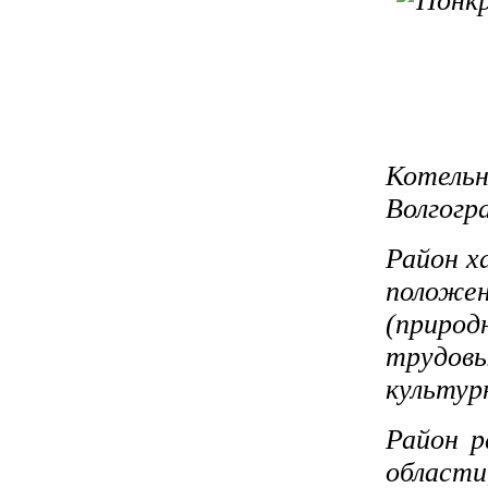
Котель
Волгогр
Район х
положе
(приро
трудов
культур
Район р
област