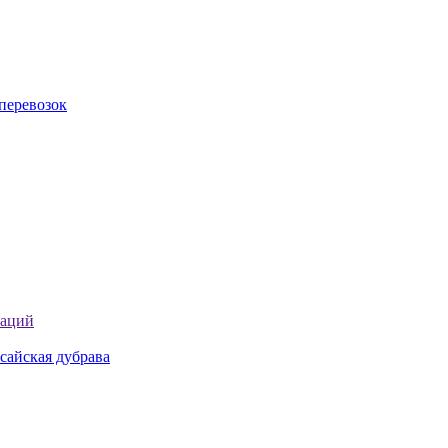
перевозок
таций
сайская дубрава