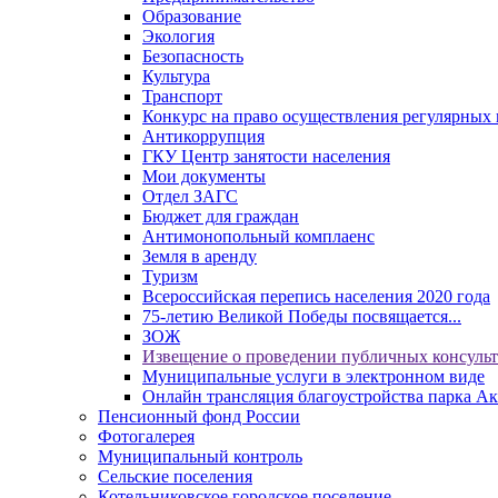
Образование
Экология
Безопасность
Культура
Транспорт
Конкурс на право осуществления регулярных 
Антикоррупция
ГКУ Центр занятости населения
Мои документы
Отдел ЗАГС
Бюджет для граждан
Антимонопольный комплаенс
Земля в аренду
Туризм
Всероссийская перепись населения 2020 года
75-летию Великой Победы посвящается...
ЗОЖ
Извещение о проведении публичных консуль
Муниципальные услуги в электронном виде
Онлайн трансляция благоустройства парка Ак
Пенсионный фонд России
Фотогалерея
Муниципальный контроль
Сельские поселения
Котельниковское городское поселение