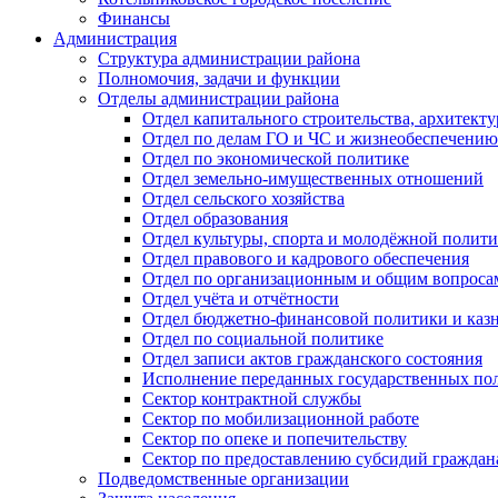
Финансы
Администрация
Структура администрации района
Полномочия, задачи и функции
Отделы администрации района
Отдел капитального строительства, архитек
Отдел по делам ГО и ЧС и жизнеобеспечению
Отдел по экономической политике
Отдел земельно-имущественных отношений
Отдел сельского хозяйства
Отдел образования
Отдел культуры, спорта и молодёжной полит
Отдел правового и кадрового обеспечения
Отдел по организационным и общим вопроса
Отдел учёта и отчётности
Отдел бюджетно-финансовой политики и казн
Отдел по социальной политике
Отдел записи актов гражданского состояния
Исполнение переданных государственных по
Сектор контрактной службы
Сектор по мобилизационной работе
Сектор по опеке и попечительству
Сектор по предоставлению субсидий гражда
Подведомственные организации