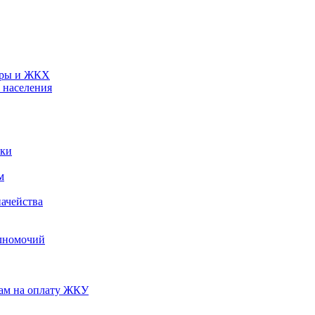
туры и ЖКХ
 населения
ики
м
ачейства
лномочий
нам на оплату ЖКУ