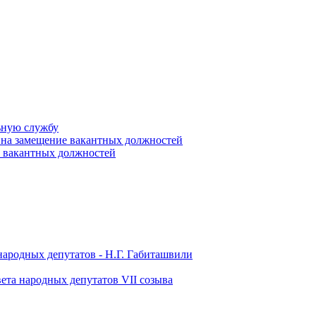
ьную службу
 на замещение вакантных должностей
е вакантных должностей
народных депутатов - Н.Г. Габиташвили
ета народных депутатов VII созыва